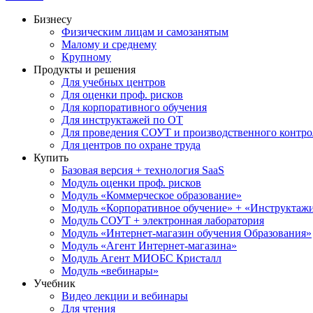
Бизнесу
Физическим лицам и самозанятым
Малому и среднему
Крупному
Продукты и решения
Для учебных центров
Для оценки проф. рисков
Для корпоративного обучения
Для инструктажей по ОТ
Для проведения СОУТ и производственного контро
Для центров по охране труда
Купить
Базовая версия + технология SaaS
Модуль оценки проф. рисков
Модуль «Коммерческое образование»
Модуль «Корпоративное обучение» + «Инструктажи 
Модуль СОУТ + электронная лаборатория
Модуль «Интернет-магазин обучения Образования»
Модуль «Агент Интернет-магазина»
Модуль Агент МИОБС Кристалл
Модуль «вебинары»
Учебник
Видео лекции и вебинары
Для чтения