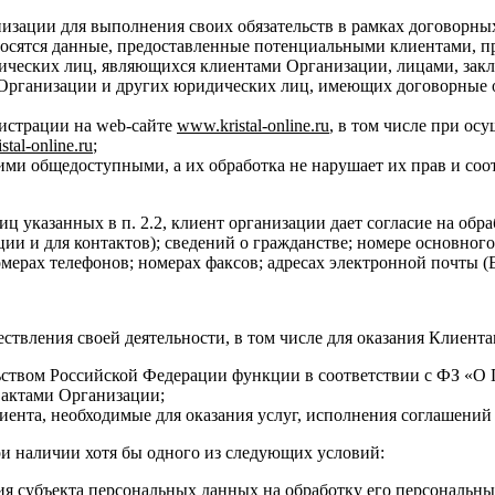
изации для выполнения своих обязательств в рамках договорн
носятся данные, предоставленные потенциальными клиентами, 
дических лиц, являющихся клиентами Организации, лицами, за
 Организации и других юридических лиц, имеющих договорные о
истрации на web-сайте
www
.
kristal
-
online
.
ru
, в том числе при ос
istal
-
online
.
ru
;
ми общедоступными, а их обработка не нарушает их прав и соо
иц указанных в п. 2.2, клиент организации дает согласие на о
ции и для контактов); сведений о гражданстве; номере основног
мерах телефонов; номерах факсов; адресах электронной почты (E
ствления своей деятельности, в том числе для оказания Клиента
ьством Российской Федерации функции в соответствии с ФЗ «
 актами Организации;
ента, необходимые для оказания услуг, исполнения соглашений 
ри наличии хотя бы одного из следующих условий:
ия субъекта персональных данных на обработку его персональн