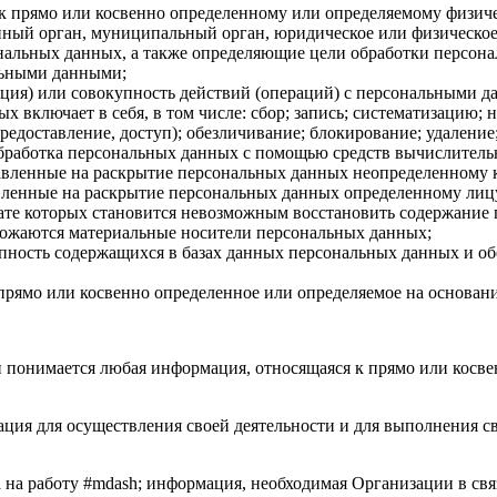
к прямо или косвенно определенному или определяемому физиче
нный орган, муниципальный орган, юридическое или физическое
нальных данных, а также определяющие цели обработки персон
альными данными;
ация) или совокупность действий (операций) с персональными 
х включает в себя, в том числе: сбор; запись; систематизацию; 
предоставление, доступ); обезличивание; блокирование; удаление
бработка персональных данных с помощью средств вычислитель
авленные на раскрытие персональных данных неопределенному 
вленные на раскрытие персональных данных определенному лиц
тате которых становится невозможным восстановить содержани
чтожаются материальные носители персональных данных;
пность содержащихся в базах данных персональных данных и 
 прямо или косвенно определенное или определяемое на основа
 понимается любая информация, относящаяся к прямо или косве
зация для осуществления своей деятельности и для выполнения 
 на работу #mdash; информация, необходимая Организации в св