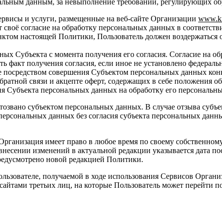
нальным данным, за невыполнение требований, регулирующих об
сервисы и услуги, размещенные на веб-сайте Организации
www
.
k
т своё согласие на обработку персональных данных в соответств
унктом настоящей Политики, Пользователь должен воздержаться 
ных Субъекта с момента получения его согласия. Согласие на 
 факт получения согласия, если иное не установлено федераль
е посредством совершения Субъектом персональных данных кон
братной связи и акцепте оферт, содержащих в себе положения о
ия Субъекта персональных данных на обработку его персональных
отозвано субъектом персональных данных. В случае отзыва субъ
персональных данных без согласия субъекта персональных дан
 Организация имеет право в любое время по своему собственно
 внесении изменений в актуальной редакции указывается дата п
 предусмотрено новой редакцией Политики.
льзователе, получаемой в ходе использования Сервисов Организ
-сайтами третьих лиц, на которые Пользователь может перейти 