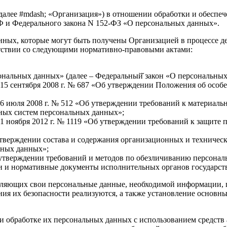
далее #mdash; «Организация») в отношении обработки и обеспе
Ф и Федерального закона N 152-ФЗ «О персональных данных».
нных, которые могут быть получены Организацией в процессе де
етствии со следующими нормативно-правовыми актами:
сональных данных» (далее – Федеральный̆ закон «О персональных
 15 сентября 2008 г. № 687 «Об утверждении Положения об особ
 6 июля 2008 г. № 512 «Об утверждении требований к материа
ных систем персональных данных»;
 1 ноября 2012 г. № 1119 «Об утверждении требований к защит
утверждении состава и содержания организационных и техничес
ьных данных»;
б утверждении требований и методов по обезличиванию персона
и и нормативные документы исполнительных органов государств
тавляющих свои персональные данные, необходимой информации,
ия их безопасности реализуются, а также установление основн
ри обработке их персональных данных с использованием средств 