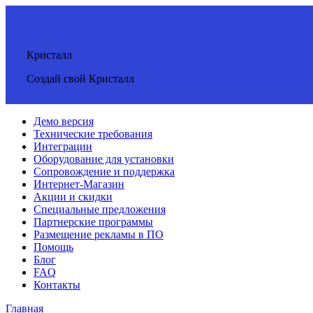
Кристалл
Создай свой Кристалл
Демо версия
Технические требования
Интеграции
Оборудование для установки
Сопровождение и поддержка
Интернет-Магазин
Акции и скидки
Специальные предложения
Партнерские программы
Размещение рекламы в ПО
Помощь
Блог
FAQ
Контакты
Главная