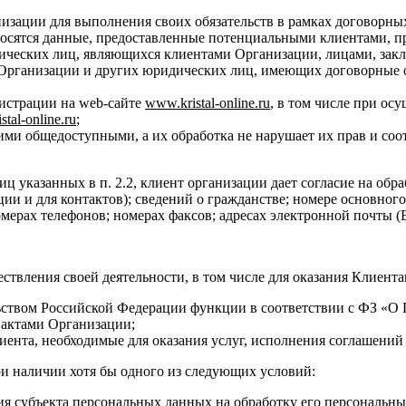
изации для выполнения своих обязательств в рамках договорн
носятся данные, предоставленные потенциальными клиентами, 
дических лиц, являющихся клиентами Организации, лицами, за
 Организации и других юридических лиц, имеющих договорные о
истрации на web-сайте
www
.
kristal
-
online
.
ru
, в том числе при ос
istal
-
online
.
ru
;
ми общедоступными, а их обработка не нарушает их прав и соо
иц указанных в п. 2.2, клиент организации дает согласие на о
ции и для контактов); сведений о гражданстве; номере основног
мерах телефонов; номерах факсов; адресах электронной почты (E
ствления своей деятельности, в том числе для оказания Клиента
ьством Российской Федерации функции в соответствии с ФЗ «
 актами Организации;
ента, необходимые для оказания услуг, исполнения соглашений 
ри наличии хотя бы одного из следующих условий:
ия субъекта персональных данных на обработку его персональн