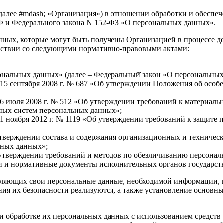
далее #mdash; «Организация») в отношении обработки и обеспе
Ф и Федерального закона N 152-ФЗ «О персональных данных».
нных, которые могут быть получены Организацией в процессе де
етствии со следующими нормативно-правовыми актами:
сональных данных» (далее – Федеральный̆ закон «О персональных
 15 сентября 2008 г. № 687 «Об утверждении Положения об особ
 6 июля 2008 г. № 512 «Об утверждении требований к материа
ных систем персональных данных»;
 1 ноября 2012 г. № 1119 «Об утверждении требований к защит
утверждении состава и содержания организационных и техничес
ьных данных»;
б утверждении требований и методов по обезличиванию персона
и и нормативные документы исполнительных органов государств
тавляющих свои персональные данные, необходимой информации,
ия их безопасности реализуются, а также установление основн
ри обработке их персональных данных с использованием средств 