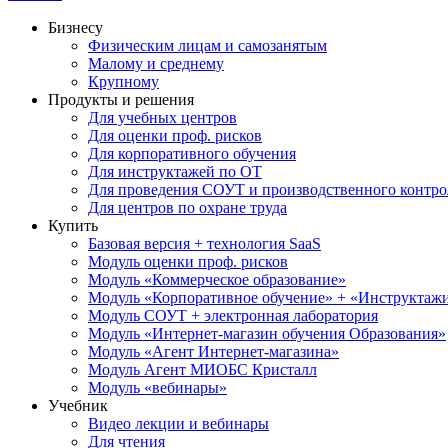
Бизнесу
Физическим лицам и самозанятым
Малому и среднему
Крупному
Продукты и решения
Для учебных центров
Для оценки проф. рисков
Для корпоративного обучения
Для инструктажей по ОТ
Для проведения СОУТ и производственного контро
Для центров по охране труда
Купить
Базовая версия + технология SaaS
Модуль оценки проф. рисков
Модуль «Коммерческое образование»
Модуль «Корпоративное обучение» + «Инструктажи 
Модуль СОУТ + электронная лаборатория
Модуль «Интернет-магазин обучения Образования»
Модуль «Агент Интернет-магазина»
Модуль Агент МИОБС Кристалл
Модуль «вебинары»
Учебник
Видео лекции и вебинары
Для чтения