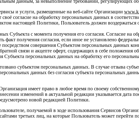
нальным данным, за невыполнение требований, регулирующих об
сервисы и услуги, размещенные на веб-сайте Организации
www
.
k
т своё согласие на обработку персональных данных в соответств
унктом настоящей Политики, Пользователь должен воздержаться 
ных Субъекта с момента получения его согласия. Согласие на 
 факт получения согласия, если иное не установлено федераль
е посредством совершения Субъектом персональных данных кон
братной связи и акцепте оферт, содержащих в себе положения о
ия Субъекта персональных данных на обработку его персональных
отозвано субъектом персональных данных. В случае отзыва субъ
персональных данных без согласия субъекта персональных дан
 Организация имеет право в любое время по своему собственно
 внесении изменений в актуальной редакции указывается дата п
 предусмотрено новой редакцией Политики.
льзователе, получаемой в ходе использования Сервисов Организ
-сайтами третьих лиц, на которые Пользователь может перейти 