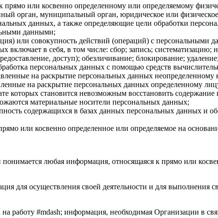
к прямо или косвенно определенному или определяемому физиче
нный орган, муниципальный орган, юридическое или физическое
нальных данных, а также определяющие цели обработки персон
альными данными;
ация) или совокупность действий (операций) с персональными 
х включает в себя, в том числе: сбор; запись; систематизацию; 
предоставление, доступ); обезличивание; блокирование; удаление
бработка персональных данных с помощью средств вычислитель
авленные на раскрытие персональных данных неопределенному 
вленные на раскрытие персональных данных определенному лиц
тате которых становится невозможным восстановить содержани
чтожаются материальные носители персональных данных;
пность содержащихся в базах данных персональных данных и 
 прямо или косвенно определенное или определяемое на основа
 понимается любая информация, относящаяся к прямо или косве
зация для осуществления своей деятельности и для выполнения 
 на работу #mdash; информация, необходимая Организации в св