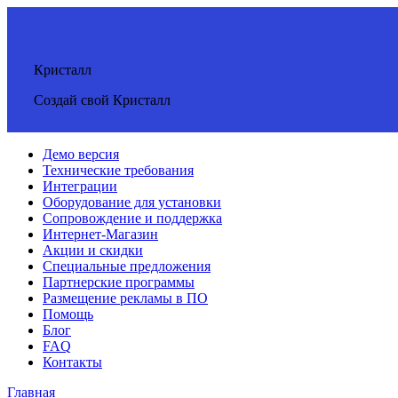
Кристалл
Создай свой Кристалл
Демо версия
Технические требования
Интеграции
Оборудование для установки
Сопровождение и поддержка
Интернет-Магазин
Акции и скидки
Специальные предложения
Партнерские программы
Размещение рекламы в ПО
Помощь
Блог
FAQ
Контакты
Главная