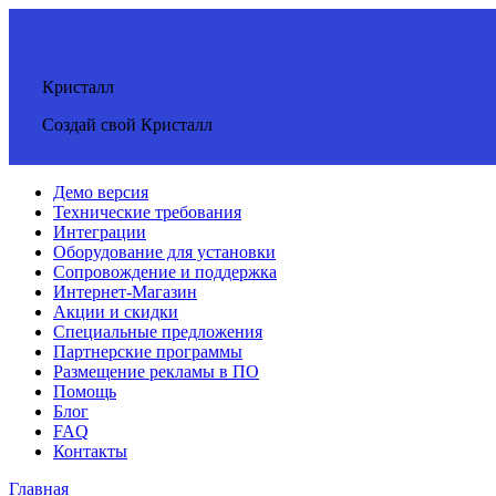
Кристалл
Создай свой Кристалл
Демо версия
Технические требования
Интеграции
Оборудование для установки
Сопровождение и поддержка
Интернет-Магазин
Акции и скидки
Специальные предложения
Партнерские программы
Размещение рекламы в ПО
Помощь
Блог
FAQ
Контакты
Главная