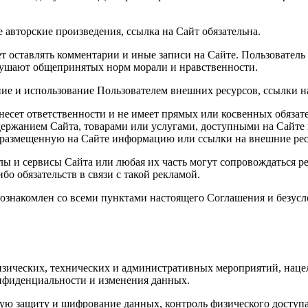
 авторские произведения, ссылка на Сайт обязательна.
т оставлять комментарии и иные записи на Сайте. Пользователь
арушают общепринятых норм морали и нравственности.
ние и использование Пользователем внешних ресурсов, ссылки на
е несет ответственности и не имеет прямых или косвенных обяз
ржанием Сайта, товарами или услугами, доступными на Сайте 
уя размещенную на Сайте информацию или ссылки на внешние ре
алы и сервисы Сайта или любая их часть могут сопровождаться р
бо обязательств в связи с такой рекламой.
то ознакомлен со всеми пунктами настоящего Соглашения и безус
изических, технических и административных мероприятий, наце
нфиденциальности и изменения данных.
вую защиту и шифрование данных, контроль физического доступа