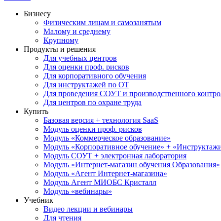
Бизнесу
Физическим лицам и самозанятым
Малому и среднему
Крупному
Продукты и решения
Для учебных центров
Для оценки проф. рисков
Для корпоративного обучения
Для инструктажей по ОТ
Для проведения СОУТ и производственного контро
Для центров по охране труда
Купить
Базовая версия + технология SaaS
Модуль оценки проф. рисков
Модуль «Коммерческое образование»
Модуль «Корпоративное обучение» + «Инструктажи 
Модуль СОУТ + электронная лаборатория
Модуль «Интернет-магазин обучения Образования»
Модуль «Агент Интернет-магазина»
Модуль Агент МИОБС Кристалл
Модуль «вебинары»
Учебник
Видео лекции и вебинары
Для чтения