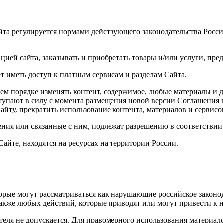
айта регулируется нормами действующего законодательства Росс
цией сайта, заказывать и приобретать товары и/или услуги, пре
т иметь доступ к платным сервисам и разделам Сайта.
ем порядке изменять контент, содержимое, любые материалы и д
ступают в силу с момента размещения новой версии Соглашения 
айту, прекратить использование контента, материалов и сервисо
ения или связанные с ним, подлежат разрешению в соответстви
айте, находятся на ресурсах на территории России.
торые могут рассматриваться как нарушающие российское законо
 также любых действий, которые приводят или могут привести к
ателя не допускается. Для правомерного использования материа