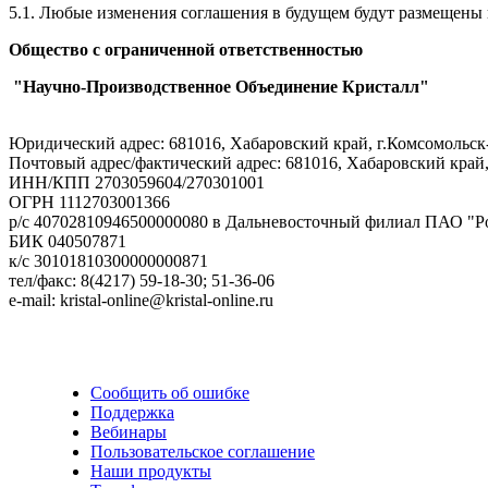
5.1. Любые изменения соглашения в будущем будут размещены 
Общество с ограниченной ответственностью
"Научно-Производственное Объединение Кристалл"
Юридический адрес: 681016, Хабаровский край, г.Комсомольск
Почтовый адрес/фактический адрес: 681016, Хабаровский край,
ИНН/КПП 2703059604/270301001
ОГРН 1112703001366
р/с 40702810946500000080 в Дальневосточный филиал ПАО "Р
БИК 040507871
к/с 30101810300000000871
тел/факс: 8(4217) 59-18-30; 51-36-06
e-mail: kristal-online@kristal-online.ru
Сообщить об ошибке
Поддержка
Вебинары
Пользовательское соглашение
Наши продукты