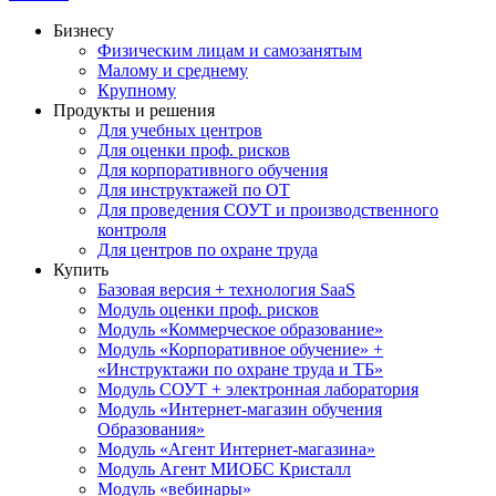
Бизнесу
Физическим лицам и самозанятым
Малому и среднему
Крупному
Продукты и решения
Для учебных центров
Для оценки проф. рисков
Для корпоративного обучения
Для инструктажей по ОТ
Для проведения СОУТ и производственного
контроля
Для центров по охране труда
Купить
Базовая версия + технология SaaS
Модуль оценки проф. рисков
Модуль «Коммерческое образование»
Модуль «Корпоративное обучение» +
«Инструктажи по охране труда и ТБ»
Модуль СОУТ + электронная лаборатория
Модуль «Интернет-магазин обучения
Образования»
Модуль «Агент Интернет-магазина»
Модуль Агент МИОБС Кристалл
Модуль «вебинары»