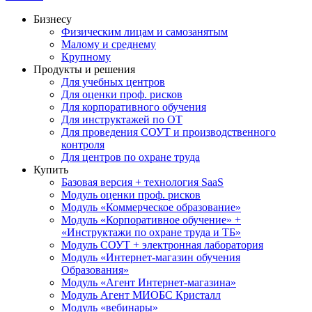
Бизнесу
Физическим лицам и самозанятым
Малому и среднему
Крупному
Продукты и решения
Для учебных центров
Для оценки проф. рисков
Для корпоративного обучения
Для инструктажей по ОТ
Для проведения СОУТ и производственного
контроля
Для центров по охране труда
Купить
Базовая версия + технология SaaS
Модуль оценки проф. рисков
Модуль «Коммерческое образование»
Модуль «Корпоративное обучение» +
«Инструктажи по охране труда и ТБ»
Модуль СОУТ + электронная лаборатория
Модуль «Интернет-магазин обучения
Образования»
Модуль «Агент Интернет-магазина»
Модуль Агент МИОБС Кристалл
Модуль «вебинары»