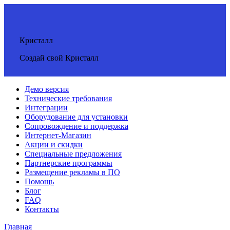
Кристалл
Создай свой Кристалл
Демо версия
Технические требования
Интеграции
Оборудование для установки
Сопровождение и поддержка
Интернет-Магазин
Акции и скидки
Специальные предложения
Партнерские программы
Размещение рекламы в ПО
Помощь
Блог
FAQ
Контакты
Главная