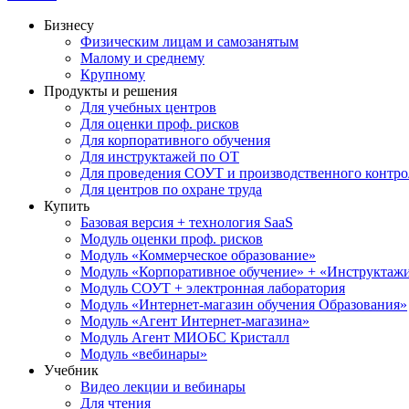
Бизнесу
Физическим лицам и самозанятым
Малому и среднему
Крупному
Продукты и решения
Для учебных центров
Для оценки проф. рисков
Для корпоративного обучения
Для инструктажей по ОТ
Для проведения СОУТ и производственного контро
Для центров по охране труда
Купить
Базовая версия + технология SaaS
Модуль оценки проф. рисков
Модуль «Коммерческое образование»
Модуль «Корпоративное обучение» + «Инструктажи 
Модуль СОУТ + электронная лаборатория
Модуль «Интернет-магазин обучения Образования»
Модуль «Агент Интернет-магазина»
Модуль Агент МИОБС Кристалл
Модуль «вебинары»
Учебник
Видео лекции и вебинары
Для чтения