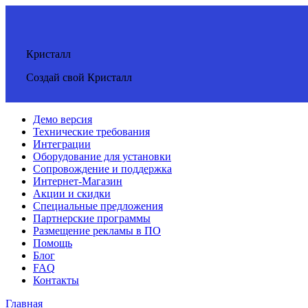
Кристалл
Создай свой Кристалл
Демо версия
Технические требования
Интеграции
Оборудование для установки
Сопровождение и поддержка
Интернет-Магазин
Акции и скидки
Специальные предложения
Партнерские программы
Размещение рекламы в ПО
Помощь
Блог
FAQ
Контакты
Главная