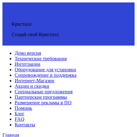
Кристалл
Создай свой Кристалл
Демо версия
Технические требования
Интеграции
Оборудование для установки
Сопровождение и поддержка
Интернет-Магазин
Акции и скидки
Специальные предложения
Партнерские программы
Размещение рекламы в ПО
Помощь
Блог
FAQ
Контакты
Главная