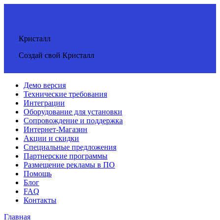
Кристалл
Создай свой Кристалл
Демо версия
Технические требования
Интеграции
Оборудование для установки
Сопровождение и поддержка
Интернет-Магазин
Акции и скидки
Специальные предложения
Партнерские программы
Размещение рекламы в ПО
Помощь
Блог
FAQ
Контакты
Главная