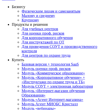
Бизнесу
Физическим лицам и самозанятым
Малому и среднему
Крупному
Продукты и решения
Для учебных центров
Для оценки проф. рисков
Для корпоративного обучения
Для инструктажей по ОТ
Для проведения СОУТ и производственного
контроля
Для центров по охране труда
Купить
Базовая версия + технология SaaS
Модуль оценки проф. рисков
Модуль «Коммерческое образование»
Модуль «Корпоративное обучение» +
«Инструктажи по охране труда и ТБ»
Модуль СОУТ + электронная лаборатория
Модуль «Интернет-магазин обучения
Образования»
Модуль «Агент Интернет-магазина»
Модуль Агент МИОБС Кристалл
Модуль «вебинары»