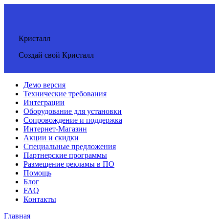
Кристалл
Создай свой Кристалл
Демо версия
Технические требования
Интеграции
Оборудование для установки
Сопровождение и поддержка
Интернет-Магазин
Акции и скидки
Специальные предложения
Партнерские программы
Размещение рекламы в ПО
Помощь
Блог
FAQ
Контакты
Главная