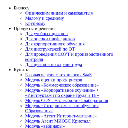
Бизнесу
Физическим лицам и самозанятым
Малому и среднему
Крупному
Продукты и решения
Для учебных центров
Для оценки проф. рисков
Для корпоративного обучения
Для инструктажей по ОТ
Для проведения СОУТ и производственного
контроля
Для центров по охране труда
Купить
Базовая версия + технология SaaS
Модуль оценки проф. рисков
Модуль «Коммерческое образование»
Модуль «Корпоративное обучение» +
«Инструктажи по охране труда и ТБ»
Модуль СОУТ + электронная лаборатория
Модуль «Интернет-магазин обучения
Образования»
Модуль «Агент Интернет-магазина»
Модуль Агент МИОБС Кристалл
Модуль «вебинары»