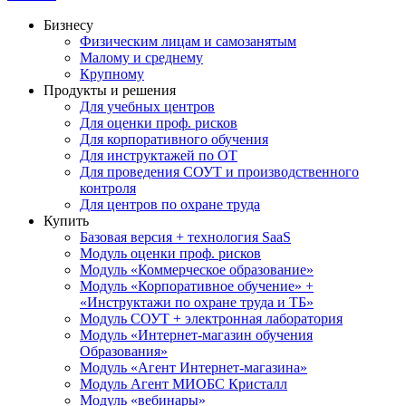
Бизнесу
Физическим лицам и самозанятым
Малому и среднему
Крупному
Продукты и решения
Для учебных центров
Для оценки проф. рисков
Для корпоративного обучения
Для инструктажей по ОТ
Для проведения СОУТ и производственного
контроля
Для центров по охране труда
Купить
Базовая версия + технология SaaS
Модуль оценки проф. рисков
Модуль «Коммерческое образование»
Модуль «Корпоративное обучение» +
«Инструктажи по охране труда и ТБ»
Модуль СОУТ + электронная лаборатория
Модуль «Интернет-магазин обучения
Образования»
Модуль «Агент Интернет-магазина»
Модуль Агент МИОБС Кристалл
Модуль «вебинары»