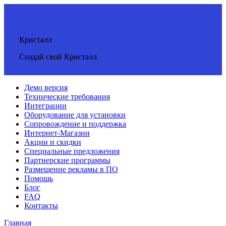
Кристалл
Создай свой Кристалл
Демо версия
Технические требования
Интеграции
Оборудование для установки
Сопровождение и поддержка
Интернет-Магазин
Акции и скидки
Специальные предложения
Партнерские программы
Размещение рекламы в ПО
Помощь
Блог
FAQ
Контакты
Главная