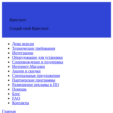
Кристалл
Создай свой Кристалл
Демо версия
Технические требования
Интеграции
Оборудование для установки
Сопровождение и поддержка
Интернет-Магазин
Акции и скидки
Специальные предложения
Партнерские программы
Размещение рекламы в ПО
Помощь
Блог
FAQ
Контакты
Главная