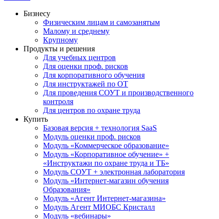
Бизнесу
Физическим лицам и самозанятым
Малому и среднему
Крупному
Продукты и решения
Для учебных центров
Для оценки проф. рисков
Для корпоративного обучения
Для инструктажей по ОТ
Для проведения СОУТ и производственного
контроля
Для центров по охране труда
Купить
Базовая версия + технология SaaS
Модуль оценки проф. рисков
Модуль «Коммерческое образование»
Модуль «Корпоративное обучение» +
«Инструктажи по охране труда и ТБ»
Модуль СОУТ + электронная лаборатория
Модуль «Интернет-магазин обучения
Образования»
Модуль «Агент Интернет-магазина»
Модуль Агент МИОБС Кристалл
Модуль «вебинары»