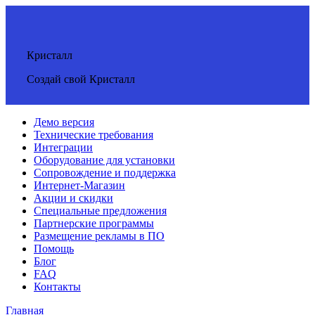
Кристалл
Создай свой Кристалл
Демо версия
Технические требования
Интеграции
Оборудование для установки
Сопровождение и поддержка
Интернет-Магазин
Акции и скидки
Специальные предложения
Партнерские программы
Размещение рекламы в ПО
Помощь
Блог
FAQ
Контакты
Главная