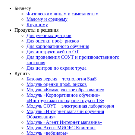
Бизнесу
Физическим лицам и самозанятым
Малому и среднему
Крупному
Продукты и решения
Для учебных центров
Для оценки проф. рисков
Для корпоративного обучения
Для инструктажей по ОТ
Для проведения СОУТ и производственного
контроля
Для центров по охране труда
Купить
Базовая версия + технология SaaS
Модуль оценки проф. рисков
Модуль «Коммерческое образование»
Модуль «Корпоративное обучение» +
«Инструктажи по охране труда и ТБ»
Модуль СОУТ + электронная лаборатория
Модуль «Интернет-магазин обучения
Образования»
Модуль «Агент Интернет-магазина»
Модуль Агент МИОБС Кристалл
Модуль «вебинары»