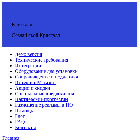
Кристалл
Создай свой Кристалл
Демо версия
Технические требования
Интеграции
Оборудование для установки
Сопровождение и поддержка
Интернет-Магазин
Акции и скидки
Специальные предложения
Партнерские программы
Размещение рекламы в ПО
Помощь
Блог
FAQ
Контакты
Главная