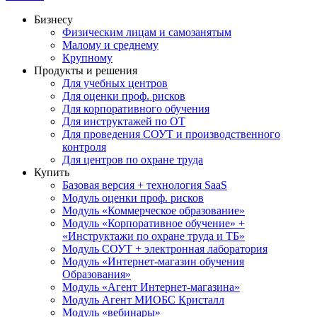
Бизнесу
Физическим лицам и самозанятым
Малому и среднему
Крупному
Продукты и решения
Для учебных центров
Для оценки проф. рисков
Для корпоративного обучения
Для инструктажей по ОТ
Для проведения СОУТ и производственного
контроля
Для центров по охране труда
Купить
Базовая версия + технология SaaS
Модуль оценки проф. рисков
Модуль «Коммерческое образование»
Модуль «Корпоративное обучение» +
«Инструктажи по охране труда и ТБ»
Модуль СОУТ + электронная лаборатория
Модуль «Интернет-магазин обучения
Образования»
Модуль «Агент Интернет-магазина»
Модуль Агент МИОБС Кристалл
Модуль «вебинары»