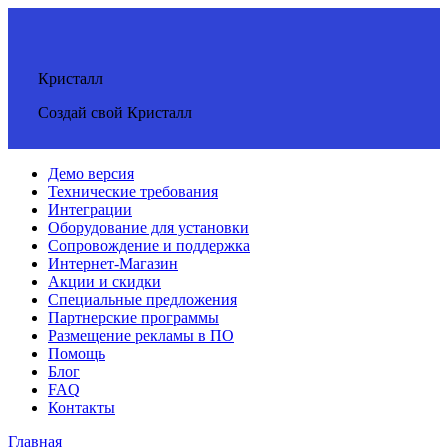
Кристалл
Создай свой Кристалл
Демо версия
Технические требования
Интеграции
Оборудование для установки
Сопровождение и поддержка
Интернет-Магазин
Акции и скидки
Специальные предложения
Партнерские программы
Размещение рекламы в ПО
Помощь
Блог
FAQ
Контакты
Главная