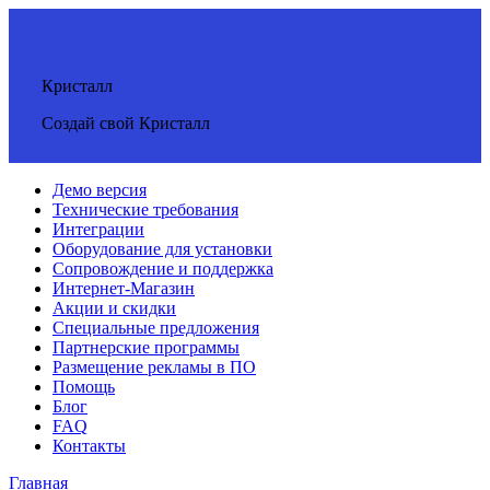
Кристалл
Создай свой Кристалл
Демо версия
Технические требования
Интеграции
Оборудование для установки
Сопровождение и поддержка
Интернет-Магазин
Акции и скидки
Специальные предложения
Партнерские программы
Размещение рекламы в ПО
Помощь
Блог
FAQ
Контакты
Главная