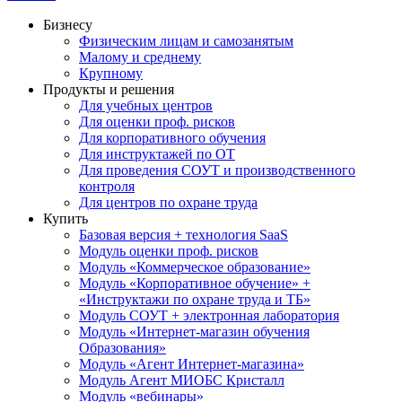
Бизнесу
Физическим лицам и самозанятым
Малому и среднему
Крупному
Продукты и решения
Для учебных центров
Для оценки проф. рисков
Для корпоративного обучения
Для инструктажей по ОТ
Для проведения СОУТ и производственного
контроля
Для центров по охране труда
Купить
Базовая версия + технология SaaS
Модуль оценки проф. рисков
Модуль «Коммерческое образование»
Модуль «Корпоративное обучение» +
«Инструктажи по охране труда и ТБ»
Модуль СОУТ + электронная лаборатория
Модуль «Интернет-магазин обучения
Образования»
Модуль «Агент Интернет-магазина»
Модуль Агент МИОБС Кристалл
Модуль «вебинары»