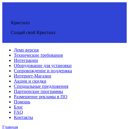
Кристалл
Создай свой Кристалл
Демо версия
Технические требования
Интеграции
Оборудование для установки
Сопровождение и поддержка
Интернет-Магазин
Акции и скидки
Специальные предложения
Партнерские программы
Размещение рекламы в ПО
Помощь
Блог
FAQ
Контакты
Главная