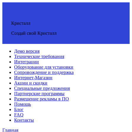
Кристалл
Создай свой Кристалл
Демо версия
Технические требования
Интеграции
Оборудование для установки
Сопровождение и поддержка
Интернет-Магазин
Акции и скидки
Специальные предложения
Партнерские программы
Размещение рекламы в ПО
Помощь
Блог
FAQ
Контакты
Главная