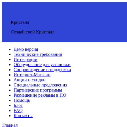
Кристалл
Создай свой Кристалл
Демо версия
Технические требования
Интеграции
Оборудование для установки
Сопровождение и поддержка
Интернет-Магазин
Акции и скидки
Специальные предложения
Партнерские программы
Размещение рекламы в ПО
Помощь
Блог
FAQ
Контакты
Главная