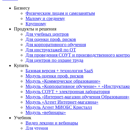
Бизнесу
Физическим лицам и самозанятым
Малому и среднему
Крупному
Продукты и решения
Для учебных центров
Для оценки проф. рисков
Для корпоративного обучения
Для инструктажей по ОТ
Для проведения СОУТ и производственного контро
Для центров по охране труда
Купить
Базовая версия + технология SaaS
Модуль оценки проф. рисков
Модуль «Коммерческое образование»
Модуль «Корпоративное обучение» + «Инструктажи 
Модуль СОУТ + электронная лаборатория
Модуль «Интернет-магазин обучения Образования»
Модуль «Агент Интернет-магазина»
Модуль Агент МИОБС Кристалл
Модуль «вебинары»
Учебник
Видео лекции и вебинары
Для чтения