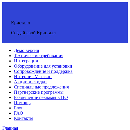
Кристалл
Создай свой Кристалл
Демо версия
Технические требования
Интеграции
Оборудование для установки
Сопровождение и поддержка
Интернет-Магазин
Акции и скидки
Специальные предложения
Партнерские программы
Размещение рекламы в ПО
Помощь
Блог
FAQ
Контакты
Главная