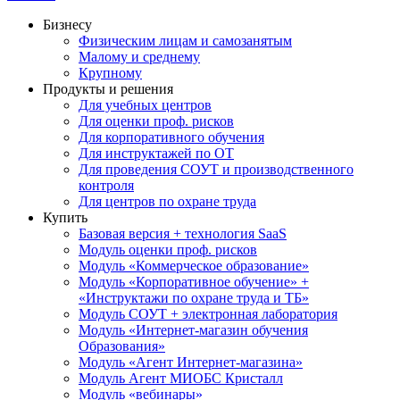
Бизнесу
Физическим лицам и самозанятым
Малому и среднему
Крупному
Продукты и решения
Для учебных центров
Для оценки проф. рисков
Для корпоративного обучения
Для инструктажей по ОТ
Для проведения СОУТ и производственного
контроля
Для центров по охране труда
Купить
Базовая версия + технология SaaS
Модуль оценки проф. рисков
Модуль «Коммерческое образование»
Модуль «Корпоративное обучение» +
«Инструктажи по охране труда и ТБ»
Модуль СОУТ + электронная лаборатория
Модуль «Интернет-магазин обучения
Образования»
Модуль «Агент Интернет-магазина»
Модуль Агент МИОБС Кристалл
Модуль «вебинары»