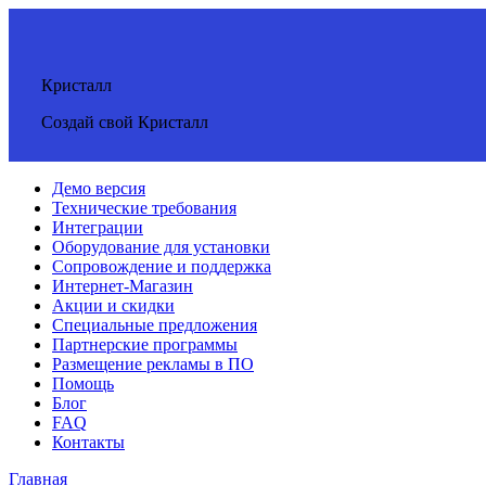
Кристалл
Создай свой Кристалл
Демо версия
Технические требования
Интеграции
Оборудование для установки
Сопровождение и поддержка
Интернет-Магазин
Акции и скидки
Специальные предложения
Партнерские программы
Размещение рекламы в ПО
Помощь
Блог
FAQ
Контакты
Главная