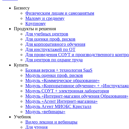
Бизнесу
Физическим лицам и самозанятым
Малому и среднему
Крупному
Продукты и решения
Для учебных центров
Для оценки проф. рисков
Для корпоративного обучения
Для инструктажей по ОТ
Для проведения СОУТ и производственного контро
Для центров по охране труда
Купить
Базовая версия + технология SaaS
Модуль оценки проф. рисков
Модуль «Коммерческое образование»
Модуль «Корпоративное обучение» + «Инструктажи 
Модуль СОУТ + электронная лаборатория
Модуль «Интернет-магазин обучения Образования»
Модуль «Агент Интернет-магазина»
Модуль Агент МИОБС Кристалл
Модуль «вебинары»
Учебник
Видео лекции и вебинары
Для чтения