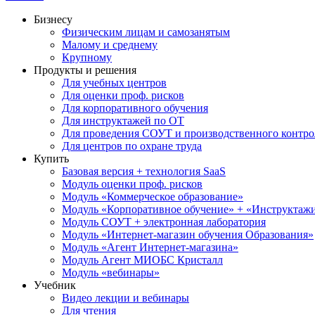
Бизнесу
Физическим лицам и самозанятым
Малому и среднему
Крупному
Продукты и решения
Для учебных центров
Для оценки проф. рисков
Для корпоративного обучения
Для инструктажей по ОТ
Для проведения СОУТ и производственного контро
Для центров по охране труда
Купить
Базовая версия + технология SaaS
Модуль оценки проф. рисков
Модуль «Коммерческое образование»
Модуль «Корпоративное обучение» + «Инструктажи 
Модуль СОУТ + электронная лаборатория
Модуль «Интернет-магазин обучения Образования»
Модуль «Агент Интернет-магазина»
Модуль Агент МИОБС Кристалл
Модуль «вебинары»
Учебник
Видео лекции и вебинары
Для чтения