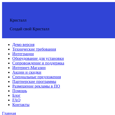
Кристалл
Создай свой Кристалл
Демо версия
Технические требования
Интеграции
Оборудование для установки
Сопровождение и поддержка
Интернет-Магазин
Акции и скидки
Специальные предложения
Партнерские программы
Размещение рекламы в ПО
Помощь
Блог
FAQ
Контакты
Главная