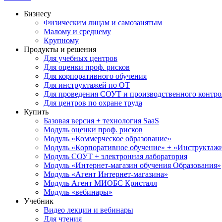
Бизнесу
Физическим лицам и самозанятым
Малому и среднему
Крупному
Продукты и решения
Для учебных центров
Для оценки проф. рисков
Для корпоративного обучения
Для инструктажей по ОТ
Для проведения СОУТ и производственного контро
Для центров по охране труда
Купить
Базовая версия + технология SaaS
Модуль оценки проф. рисков
Модуль «Коммерческое образование»
Модуль «Корпоративное обучение» + «Инструктажи 
Модуль СОУТ + электронная лаборатория
Модуль «Интернет-магазин обучения Образования»
Модуль «Агент Интернет-магазина»
Модуль Агент МИОБС Кристалл
Модуль «вебинары»
Учебник
Видео лекции и вебинары
Для чтения