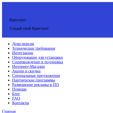
Кристалл
Создай свой Кристалл
Демо версия
Технические требования
Интеграции
Оборудование для установки
Сопровождение и поддержка
Интернет-Магазин
Акции и скидки
Специальные предложения
Партнерские программы
Размещение рекламы в ПО
Помощь
Блог
FAQ
Контакты
Главная