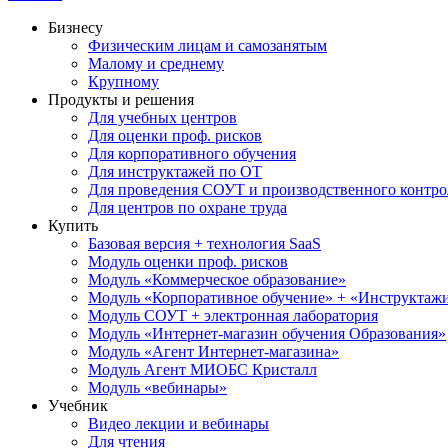
Бизнесу
Физическим лицам и самозанятым
Малому и среднему
Крупному
Продукты и решения
Для учебных центров
Для оценки проф. рисков
Для корпоративного обучения
Для инструктажей по ОТ
Для проведения СОУТ и производственного контро
Для центров по охране труда
Купить
Базовая версия + технология SaaS
Модуль оценки проф. рисков
Модуль «Коммерческое образование»
Модуль «Корпоративное обучение» + «Инструктажи 
Модуль СОУТ + электронная лаборатория
Модуль «Интернет-магазин обучения Образования»
Модуль «Агент Интернет-магазина»
Модуль Агент МИОБС Кристалл
Модуль «вебинары»
Учебник
Видео лекции и вебинары
Для чтения