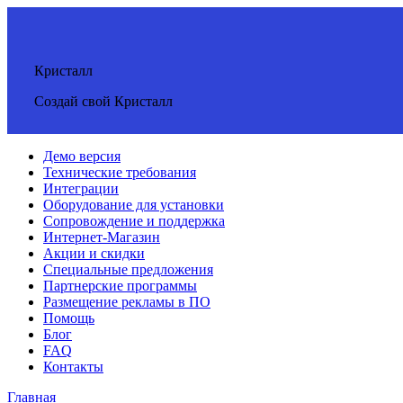
Кристалл
Создай свой Кристалл
Демо версия
Технические требования
Интеграции
Оборудование для установки
Сопровождение и поддержка
Интернет-Магазин
Акции и скидки
Специальные предложения
Партнерские программы
Размещение рекламы в ПО
Помощь
Блог
FAQ
Контакты
Главная