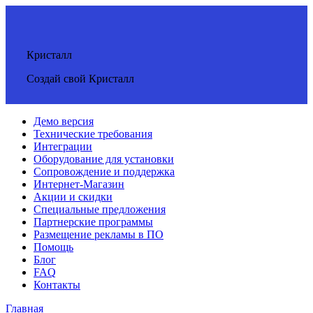
Кристалл
Создай свой Кристалл
Демо версия
Технические требования
Интеграции
Оборудование для установки
Сопровождение и поддержка
Интернет-Магазин
Акции и скидки
Специальные предложения
Партнерские программы
Размещение рекламы в ПО
Помощь
Блог
FAQ
Контакты
Главная