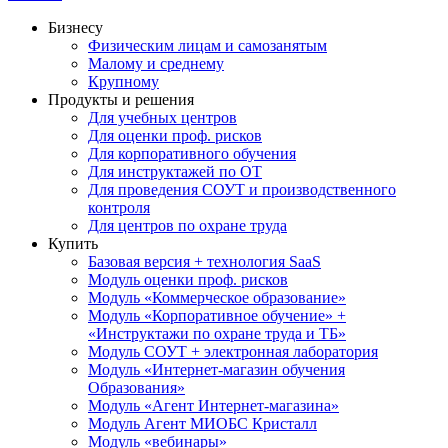
Бизнесу
Физическим лицам и самозанятым
Малому и среднему
Крупному
Продукты и решения
Для учебных центров
Для оценки проф. рисков
Для корпоративного обучения
Для инструктажей по ОТ
Для проведения СОУТ и производственного
контроля
Для центров по охране труда
Купить
Базовая версия + технология SaaS
Модуль оценки проф. рисков
Модуль «Коммерческое образование»
Модуль «Корпоративное обучение» +
«Инструктажи по охране труда и ТБ»
Модуль СОУТ + электронная лаборатория
Модуль «Интернет-магазин обучения
Образования»
Модуль «Агент Интернет-магазина»
Модуль Агент МИОБС Кристалл
Модуль «вебинары»