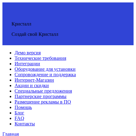
Кристалл
Создай свой Кристалл
Демо версия
Технические требования
Интеграции
Оборудование для установки
Сопровождение и поддержка
Интернет-Магазин
Акции и скидки
Специальные предложения
Партнерские программы
Размещение рекламы в ПО
Помощь
Блог
FAQ
Контакты
Главная