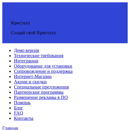
Кристалл
Создай свой Кристалл
Демо версия
Технические требования
Интеграции
Оборудование для установки
Сопровождение и поддержка
Интернет-Магазин
Акции и скидки
Специальные предложения
Партнерские программы
Размещение рекламы в ПО
Помощь
Блог
FAQ
Контакты
Главная