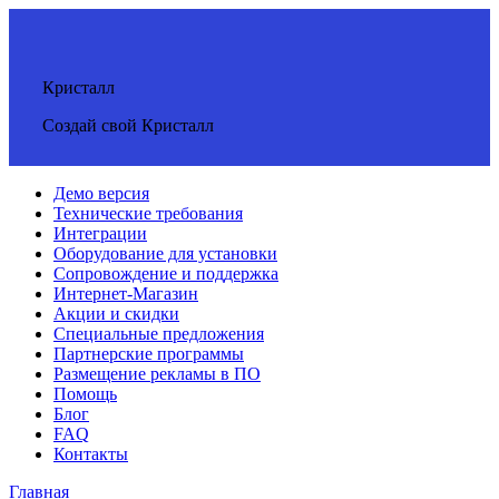
Кристалл
Создай свой Кристалл
Демо версия
Технические требования
Интеграции
Оборудование для установки
Сопровождение и поддержка
Интернет-Магазин
Акции и скидки
Специальные предложения
Партнерские программы
Размещение рекламы в ПО
Помощь
Блог
FAQ
Контакты
Главная