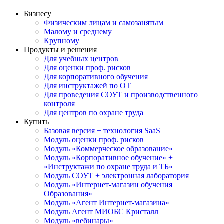
Бизнесу
Физическим лицам и самозанятым
Малому и среднему
Крупному
Продукты и решения
Для учебных центров
Для оценки проф. рисков
Для корпоративного обучения
Для инструктажей по ОТ
Для проведения СОУТ и производственного
контроля
Для центров по охране труда
Купить
Базовая версия + технология SaaS
Модуль оценки проф. рисков
Модуль «Коммерческое образование»
Модуль «Корпоративное обучение» +
«Инструктажи по охране труда и ТБ»
Модуль СОУТ + электронная лаборатория
Модуль «Интернет-магазин обучения
Образования»
Модуль «Агент Интернет-магазина»
Модуль Агент МИОБС Кристалл
Модуль «вебинары»