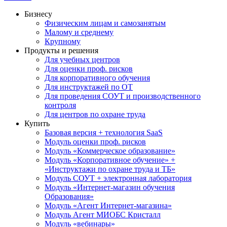
Бизнесу
Физическим лицам и самозанятым
Малому и среднему
Крупному
Продукты и решения
Для учебных центров
Для оценки проф. рисков
Для корпоративного обучения
Для инструктажей по ОТ
Для проведения СОУТ и производственного
контроля
Для центров по охране труда
Купить
Базовая версия + технология SaaS
Модуль оценки проф. рисков
Модуль «Коммерческое образование»
Модуль «Корпоративное обучение» +
«Инструктажи по охране труда и ТБ»
Модуль СОУТ + электронная лаборатория
Модуль «Интернет-магазин обучения
Образования»
Модуль «Агент Интернет-магазина»
Модуль Агент МИОБС Кристалл
Модуль «вебинары»