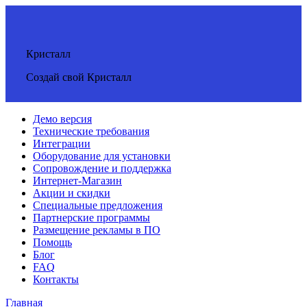
Кристалл
Создай свой Кристалл
Демо версия
Технические требования
Интеграции
Оборудование для установки
Сопровождение и поддержка
Интернет-Магазин
Акции и скидки
Специальные предложения
Партнерские программы
Размещение рекламы в ПО
Помощь
Блог
FAQ
Контакты
Главная