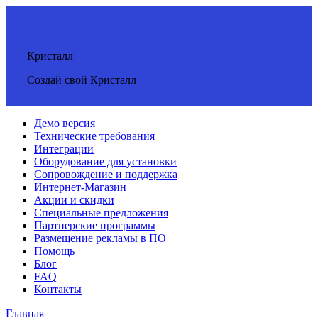
Кристалл
Создай свой Кристалл
Демо версия
Технические требования
Интеграции
Оборудование для установки
Сопровождение и поддержка
Интернет-Магазин
Акции и скидки
Специальные предложения
Партнерские программы
Размещение рекламы в ПО
Помощь
Блог
FAQ
Контакты
Главная