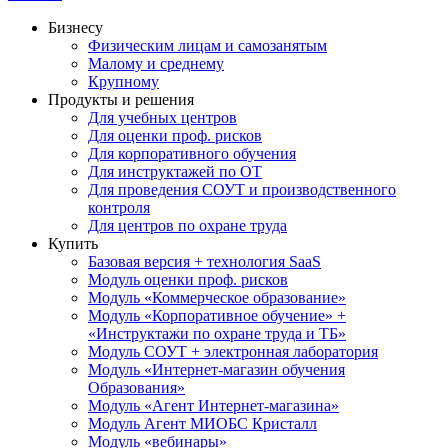
Бизнесу
Физическим лицам и самозанятым
Малому и среднему
Крупному
Продукты и решения
Для учебных центров
Для оценки проф. рисков
Для корпоративного обучения
Для инструктажей по ОТ
Для проведения СОУТ и производственного
контроля
Для центров по охране труда
Купить
Базовая версия + технология SaaS
Модуль оценки проф. рисков
Модуль «Коммерческое образование»
Модуль «Корпоративное обучение» +
«Инструктажи по охране труда и ТБ»
Модуль СОУТ + электронная лаборатория
Модуль «Интернет-магазин обучения
Образования»
Модуль «Агент Интернет-магазина»
Модуль Агент МИОБС Кристалл
Модуль «вебинары»