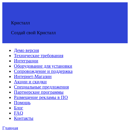
Кристалл
Создай свой Кристалл
Демо версия
Технические требования
Интеграции
Оборудование для установки
Сопровождение и поддержка
Интернет-Магазин
Акции и скидки
Специальные предложения
Партнерские программы
Размещение рекламы в ПО
Помощь
Блог
FAQ
Контакты
Главная