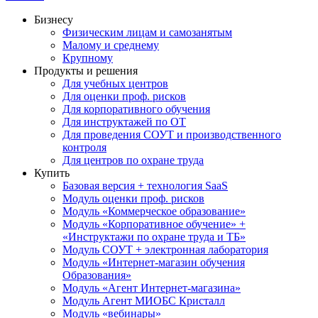
Бизнесу
Физическим лицам и самозанятым
Малому и среднему
Крупному
Продукты и решения
Для учебных центров
Для оценки проф. рисков
Для корпоративного обучения
Для инструктажей по ОТ
Для проведения СОУТ и производственного
контроля
Для центров по охране труда
Купить
Базовая версия + технология SaaS
Модуль оценки проф. рисков
Модуль «Коммерческое образование»
Модуль «Корпоративное обучение» +
«Инструктажи по охране труда и ТБ»
Модуль СОУТ + электронная лаборатория
Модуль «Интернет-магазин обучения
Образования»
Модуль «Агент Интернет-магазина»
Модуль Агент МИОБС Кристалл
Модуль «вебинары»