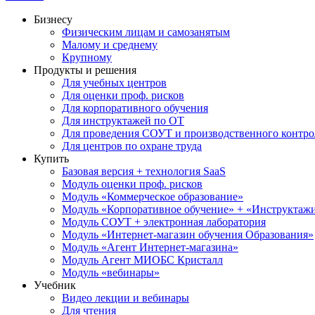
Бизнесу
Физическим лицам и самозанятым
Малому и среднему
Крупному
Продукты и решения
Для учебных центров
Для оценки проф. рисков
Для корпоративного обучения
Для инструктажей по ОТ
Для проведения СОУТ и производственного контро
Для центров по охране труда
Купить
Базовая версия + технология SaaS
Модуль оценки проф. рисков
Модуль «Коммерческое образование»
Модуль «Корпоративное обучение» + «Инструктажи 
Модуль СОУТ + электронная лаборатория
Модуль «Интернет-магазин обучения Образования»
Модуль «Агент Интернет-магазина»
Модуль Агент МИОБС Кристалл
Модуль «вебинары»
Учебник
Видео лекции и вебинары
Для чтения