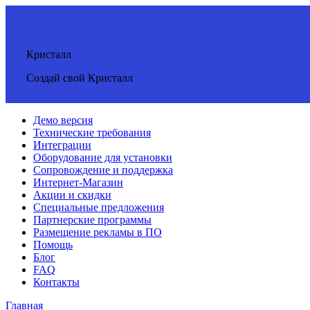
Кристалл
Создай свой Кристалл
Демо версия
Технические требования
Интеграции
Оборудование для установки
Сопровождение и поддержка
Интернет-Магазин
Акции и скидки
Специальные предложения
Партнерские программы
Размещение рекламы в ПО
Помощь
Блог
FAQ
Контакты
Главная