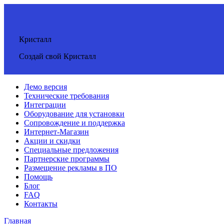
Кристалл
Создай свой Кристалл
Демо версия
Технические требования
Интеграции
Оборудование для установки
Сопровождение и поддержка
Интернет-Магазин
Акции и скидки
Специальные предложения
Партнерские программы
Размещение рекламы в ПО
Помощь
Блог
FAQ
Контакты
Главная