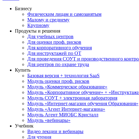
Бизнесу
Физическим лицам и самозанятым
Малому и среднему
Крупному
Продукты и решения
Для учебных центров
Для оценки проф. рисков
Для корпоративного обучения
Для инструктажей по ОТ
Для проведения СОУТ и производственного контро
Для центров по охране труда
Купить
Базовая версия + технология SaaS
Модуль оценки проф. рисков
Модуль «Коммерческое образование»
Модуль «Корпоративное обучение» + «Инструктажи 
Модуль СОУТ + электронная лаборатория
Модуль «Интернет-магазин обучения Образования»
Модуль «Агент Интернет-магазина»
Модуль Агент МИОБС Кристалл
Модуль «вебинары»
Учебник
Видео лекции и вебинары
Для чтения