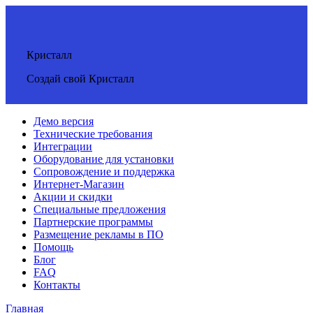
Кристалл
Создай свой Кристалл
Демо версия
Технические требования
Интеграции
Оборудование для установки
Сопровождение и поддержка
Интернет-Магазин
Акции и скидки
Специальные предложения
Партнерские программы
Размещение рекламы в ПО
Помощь
Блог
FAQ
Контакты
Главная