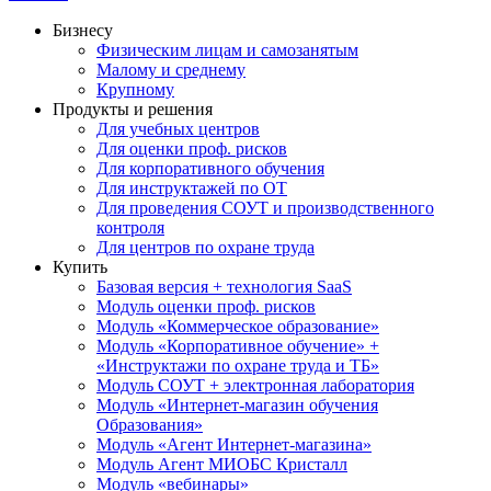
Бизнесу
Физическим лицам и самозанятым
Малому и среднему
Крупному
Продукты и решения
Для учебных центров
Для оценки проф. рисков
Для корпоративного обучения
Для инструктажей по ОТ
Для проведения СОУТ и производственного
контроля
Для центров по охране труда
Купить
Базовая версия + технология SaaS
Модуль оценки проф. рисков
Модуль «Коммерческое образование»
Модуль «Корпоративное обучение» +
«Инструктажи по охране труда и ТБ»
Модуль СОУТ + электронная лаборатория
Модуль «Интернет-магазин обучения
Образования»
Модуль «Агент Интернет-магазина»
Модуль Агент МИОБС Кристалл
Модуль «вебинары»