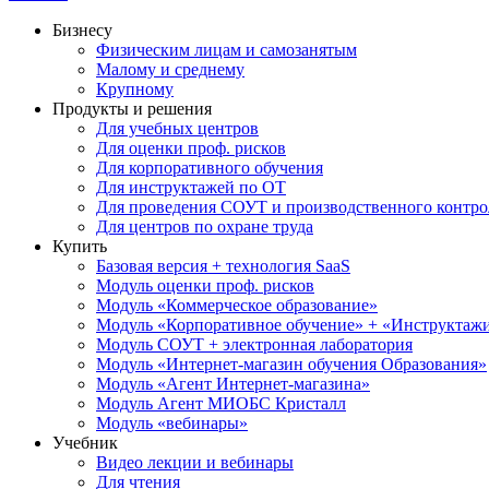
Бизнесу
Физическим лицам и самозанятым
Малому и среднему
Крупному
Продукты и решения
Для учебных центров
Для оценки проф. рисков
Для корпоративного обучения
Для инструктажей по ОТ
Для проведения СОУТ и производственного контро
Для центров по охране труда
Купить
Базовая версия + технология SaaS
Модуль оценки проф. рисков
Модуль «Коммерческое образование»
Модуль «Корпоративное обучение» + «Инструктажи 
Модуль СОУТ + электронная лаборатория
Модуль «Интернет-магазин обучения Образования»
Модуль «Агент Интернет-магазина»
Модуль Агент МИОБС Кристалл
Модуль «вебинары»
Учебник
Видео лекции и вебинары
Для чтения