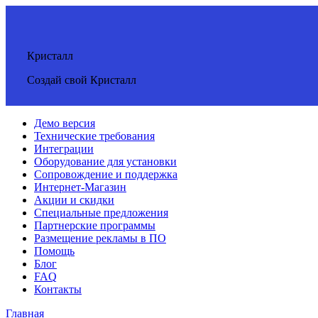
Кристалл
Создай свой Кристалл
Демо версия
Технические требования
Интеграции
Оборудование для установки
Сопровождение и поддержка
Интернет-Магазин
Акции и скидки
Специальные предложения
Партнерские программы
Размещение рекламы в ПО
Помощь
Блог
FAQ
Контакты
Главная