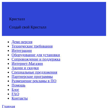
Кристалл
Создай свой Кристалл
Демо версия
Технические требования
Интеграции
Оборудование для установки
Сопровождение и поддержка
Интернет-Магазин
Акции и скидки
Специальные предложения
Партнерские программы
Размещение рекламы в ПО
Помощь
Блог
FAQ
Контакты
Главная