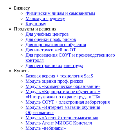
Бизнесу
Физическим лицам и самозанятым
Малому и среднему
Крупному
Продукты и решения
Для учебных центров
Для оценки проф. рисков
Для корпоративного обучения
Для инструктажей по ОТ
Для проведения СОУТ и производственного
контроля
Для центров по охране труда
Купить
Базовая версия + технология SaaS
Модуль оценки проф. рисков
Модуль «Коммерческое образование»
Модуль «Корпоративное обучение» +
«Инструктажи по охране труда и ТБ»
Модуль СОУТ + электронная лаборатория
Модуль «Интернет-магазин обучения
Образования»
Модуль «Агент Интернет-магазина»
Модуль Агент МИОБС Кристалл
Модуль «вебинары»