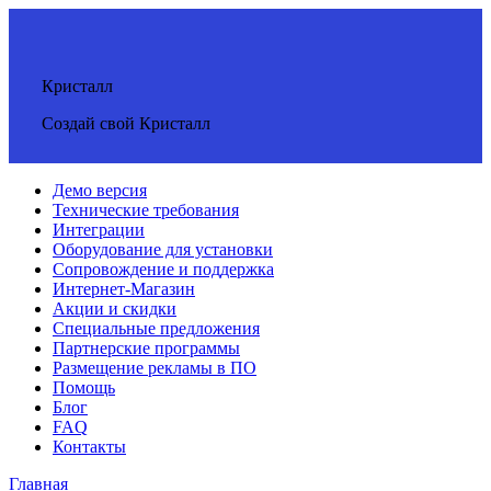
Кристалл
Создай свой Кристалл
Демо версия
Технические требования
Интеграции
Оборудование для установки
Сопровождение и поддержка
Интернет-Магазин
Акции и скидки
Специальные предложения
Партнерские программы
Размещение рекламы в ПО
Помощь
Блог
FAQ
Контакты
Главная