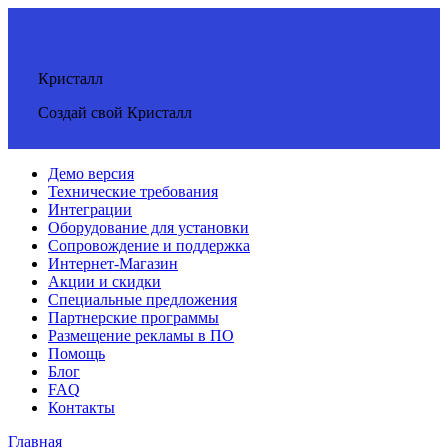
Кристалл
Создай свой Кристалл
Демо версия
Технические требования
Интеграции
Оборудование для установки
Сопровождение и поддержка
Интернет-Магазин
Акции и скидки
Специальные предложения
Партнерские программы
Размещение рекламы в ПО
Помощь
Блог
FAQ
Контакты
Главная