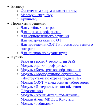
Бизнесу
Физическим лицам и самозанятым
Малому и среднему
Крупному
Продукты и решения
Для учебных центров
Для оценки проф. рисков
Для корпоративного обучения
Для инструктажей по ОТ
Для проведения СОУТ и производственного
контроля
Для центров по охране труда
Купить
Базовая версия + технология SaaS
Модуль оценки проф. рисков
Модуль «Коммерческое образование»
Модуль «Корпоративное обучение» +
«Инструктажи по охране труда и ТБ»
Модуль СОУТ + электронная лаборатория
Модуль «Интернет-магазин обучения
Образования»
Модуль «Агент Интернет-магазина»
Модуль Агент МИОБС Кристалл
Модуль «вебинары»