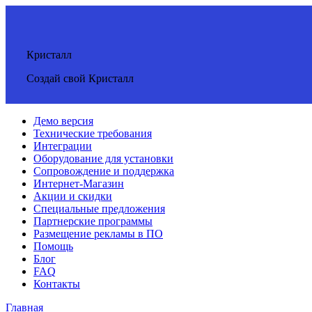
Кристалл
Создай свой Кристалл
Демо версия
Технические требования
Интеграции
Оборудование для установки
Сопровождение и поддержка
Интернет-Магазин
Акции и скидки
Специальные предложения
Партнерские программы
Размещение рекламы в ПО
Помощь
Блог
FAQ
Контакты
Главная