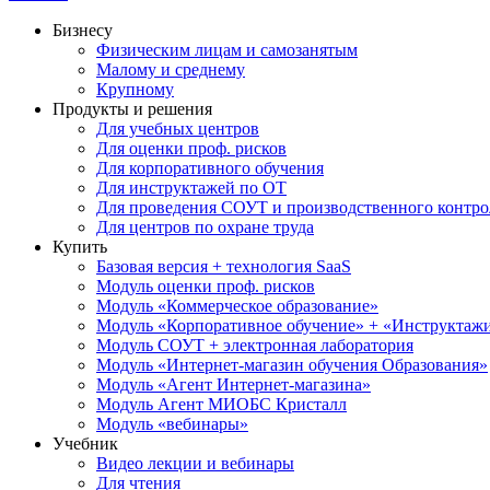
Бизнесу
Физическим лицам и самозанятым
Малому и среднему
Крупному
Продукты и решения
Для учебных центров
Для оценки проф. рисков
Для корпоративного обучения
Для инструктажей по ОТ
Для проведения СОУТ и производственного контро
Для центров по охране труда
Купить
Базовая версия + технология SaaS
Модуль оценки проф. рисков
Модуль «Коммерческое образование»
Модуль «Корпоративное обучение» + «Инструктажи 
Модуль СОУТ + электронная лаборатория
Модуль «Интернет-магазин обучения Образования»
Модуль «Агент Интернет-магазина»
Модуль Агент МИОБС Кристалл
Модуль «вебинары»
Учебник
Видео лекции и вебинары
Для чтения