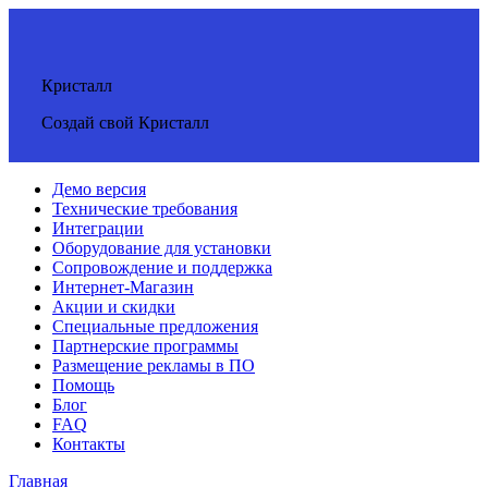
Кристалл
Создай свой Кристалл
Демо версия
Технические требования
Интеграции
Оборудование для установки
Сопровождение и поддержка
Интернет-Магазин
Акции и скидки
Специальные предложения
Партнерские программы
Размещение рекламы в ПО
Помощь
Блог
FAQ
Контакты
Главная