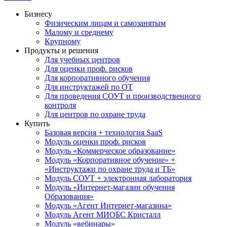
Бизнесу
Физическим лицам и самозанятым
Малому и среднему
Крупному
Продукты и решения
Для учебных центров
Для оценки проф. рисков
Для корпоративного обучения
Для инструктажей по ОТ
Для проведения СОУТ и производственного
контроля
Для центров по охране труда
Купить
Базовая версия + технология SaaS
Модуль оценки проф. рисков
Модуль «Коммерческое образование»
Модуль «Корпоративное обучение» +
«Инструктажи по охране труда и ТБ»
Модуль СОУТ + электронная лаборатория
Модуль «Интернет-магазин обучения
Образования»
Модуль «Агент Интернет-магазина»
Модуль Агент МИОБС Кристалл
Модуль «вебинары»