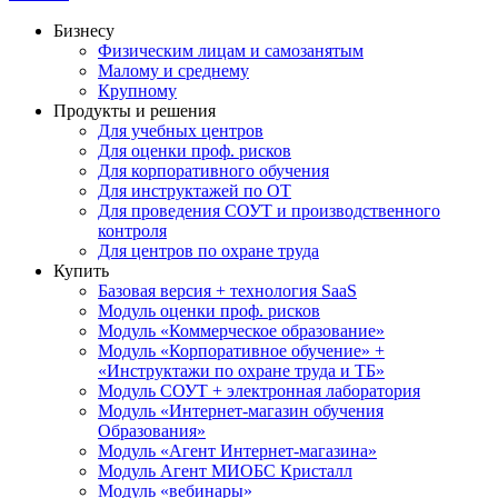
Бизнесу
Физическим лицам и самозанятым
Малому и среднему
Крупному
Продукты и решения
Для учебных центров
Для оценки проф. рисков
Для корпоративного обучения
Для инструктажей по ОТ
Для проведения СОУТ и производственного
контроля
Для центров по охране труда
Купить
Базовая версия + технология SaaS
Модуль оценки проф. рисков
Модуль «Коммерческое образование»
Модуль «Корпоративное обучение» +
«Инструктажи по охране труда и ТБ»
Модуль СОУТ + электронная лаборатория
Модуль «Интернет-магазин обучения
Образования»
Модуль «Агент Интернет-магазина»
Модуль Агент МИОБС Кристалл
Модуль «вебинары»