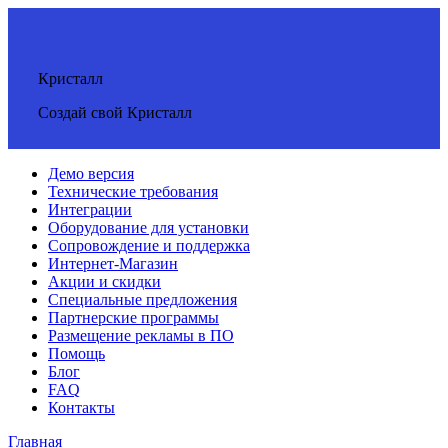
Кристалл
Создай свой Кристалл
Демо версия
Технические требования
Интеграции
Оборудование для установки
Сопровождение и поддержка
Интернет-Магазин
Акции и скидки
Специальные предложения
Партнерские программы
Размещение рекламы в ПО
Помощь
Блог
FAQ
Контакты
Главная