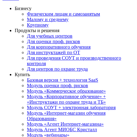
Бизнесу
Физическим лицам и самозанятым
Малому и среднему
Крупному
Продукты и решения
Для учебных центров
Для оценки проф. рисков
Для корпоративного обучения
Для инструктажей по ОТ
Для проведения СОУТ и производственного
контроля
Для центров по охране труда
Купить
Базовая версия + технология SaaS
Модуль оценки проф. рисков
Модуль «Коммерческое образование»
Модуль «Корпоративное обучение» +
«Инструктажи по охране труда и ТБ»
Модуль СОУТ + электронная лаборатория
Модуль «Интернет-магазин обучения
Образования»
Модуль «Агент Интернет-магазина»
Модуль Агент МИОБС Кристалл
Модуль «вебинары»