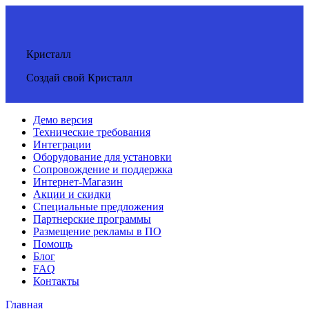
Кристалл
Создай свой Кристалл
Демо версия
Технические требования
Интеграции
Оборудование для установки
Сопровождение и поддержка
Интернет-Магазин
Акции и скидки
Специальные предложения
Партнерские программы
Размещение рекламы в ПО
Помощь
Блог
FAQ
Контакты
Главная