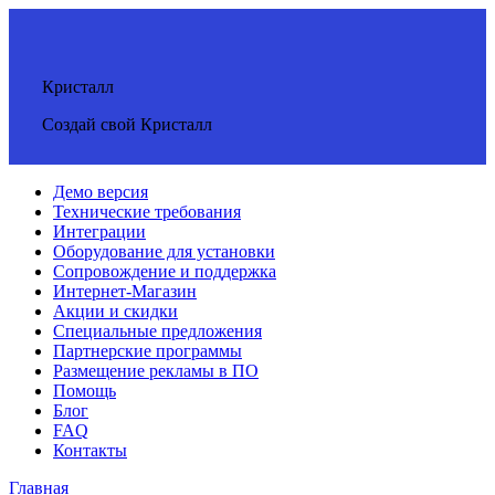
Кристалл
Создай свой Кристалл
Демо версия
Технические требования
Интеграции
Оборудование для установки
Сопровождение и поддержка
Интернет-Магазин
Акции и скидки
Специальные предложения
Партнерские программы
Размещение рекламы в ПО
Помощь
Блог
FAQ
Контакты
Главная