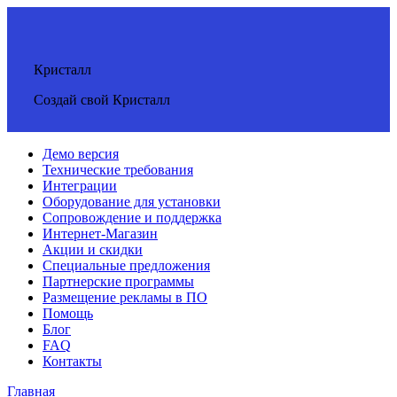
Кристалл
Создай свой Кристалл
Демо версия
Технические требования
Интеграции
Оборудование для установки
Сопровождение и поддержка
Интернет-Магазин
Акции и скидки
Специальные предложения
Партнерские программы
Размещение рекламы в ПО
Помощь
Блог
FAQ
Контакты
Главная