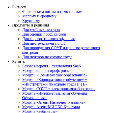
Бизнесу
Физическим лицам и самозанятым
Малому и среднему
Крупному
Продукты и решения
Для учебных центров
Для оценки проф. рисков
Для корпоративного обучения
Для инструктажей по ОТ
Для проведения СОУТ и производственного
контроля
Для центров по охране труда
Купить
Базовая версия + технология SaaS
Модуль оценки проф. рисков
Модуль «Коммерческое образование»
Модуль «Корпоративное обучение» +
«Инструктажи по охране труда и ТБ»
Модуль СОУТ + электронная лаборатория
Модуль «Интернет-магазин обучения
Образования»
Модуль «Агент Интернет-магазина»
Модуль Агент МИОБС Кристалл
Модуль «вебинары»