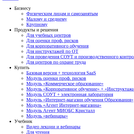
Бизнесу
Физическим лицам и самозанятым
Малому и среднему
Крупному
Продукты и решения
Для учебных центров
Для оценки проф. рисков
Для корпоративного обучения
Для инструктажей по ОТ
Для проведения СОУТ и производственного контро
Для центров по охране труда
Купить
Базовая версия + технология SaaS
Модуль оценки проф. рисков
Модуль «Коммерческое образование»
Модуль «Корпоративное обучение» + «Инструктажи 
Модуль СОУТ + электронная лаборатория
Модуль «Интернет-магазин обучения Образования»
Модуль «Агент Интернет-магазина»
Модуль Агент МИОБС Кристалл
Модуль «вебинары»
Учебник
Видео лекции и вебинары
Для чтения