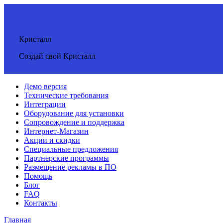
Кристалл
Создай свой Кристалл
Демо версия
Технические требования
Интеграции
Оборудование для установки
Сопровождение и поддержка
Интернет-Магазин
Акции и скидки
Специальные предложения
Партнерские программы
Размещение рекламы в ПО
Помощь
Блог
FAQ
Контакты
Главная