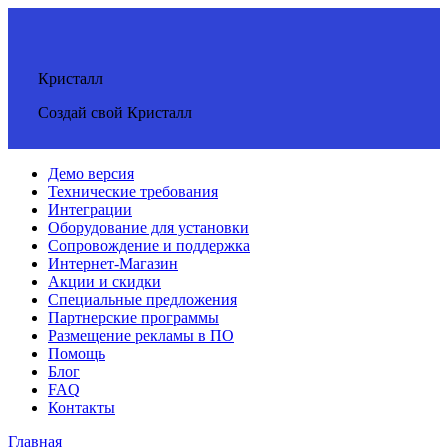
Кристалл
Создай свой Кристалл
Демо версия
Технические требования
Интеграции
Оборудование для установки
Сопровождение и поддержка
Интернет-Магазин
Акции и скидки
Специальные предложения
Партнерские программы
Размещение рекламы в ПО
Помощь
Блог
FAQ
Контакты
Главная