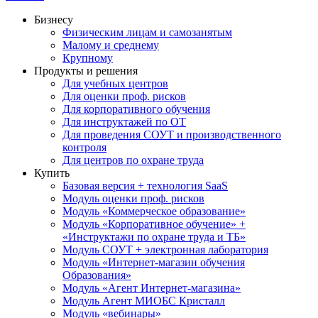
Бизнесу
Физическим лицам и самозанятым
Малому и среднему
Крупному
Продукты и решения
Для учебных центров
Для оценки проф. рисков
Для корпоративного обучения
Для инструктажей по ОТ
Для проведения СОУТ и производственного
контроля
Для центров по охране труда
Купить
Базовая версия + технология SaaS
Модуль оценки проф. рисков
Модуль «Коммерческое образование»
Модуль «Корпоративное обучение» +
«Инструктажи по охране труда и ТБ»
Модуль СОУТ + электронная лаборатория
Модуль «Интернет-магазин обучения
Образования»
Модуль «Агент Интернет-магазина»
Модуль Агент МИОБС Кристалл
Модуль «вебинары»