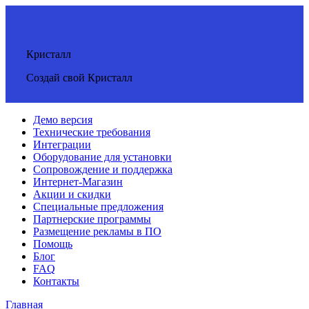
Кристалл
Создай свой Кристалл
Демо версия
Технические требования
Интеграции
Оборудование для установки
Сопровождение и поддержка
Интернет-Магазин
Акции и скидки
Специальные предложения
Партнерские программы
Размещение рекламы в ПО
Помощь
Блог
FAQ
Контакты
Главная