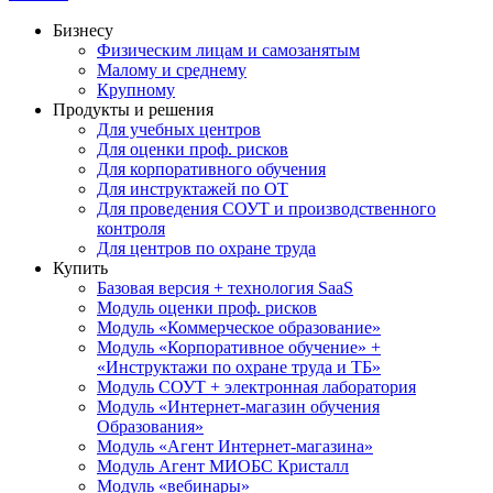
Бизнесу
Физическим лицам и самозанятым
Малому и среднему
Крупному
Продукты и решения
Для учебных центров
Для оценки проф. рисков
Для корпоративного обучения
Для инструктажей по ОТ
Для проведения СОУТ и производственного
контроля
Для центров по охране труда
Купить
Базовая версия + технология SaaS
Модуль оценки проф. рисков
Модуль «Коммерческое образование»
Модуль «Корпоративное обучение» +
«Инструктажи по охране труда и ТБ»
Модуль СОУТ + электронная лаборатория
Модуль «Интернет-магазин обучения
Образования»
Модуль «Агент Интернет-магазина»
Модуль Агент МИОБС Кристалл
Модуль «вебинары»