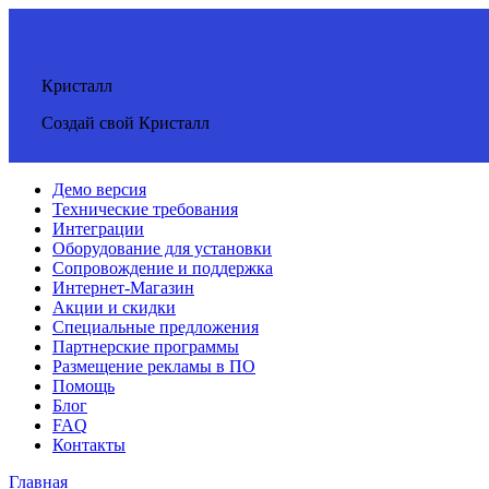
Кристалл
Создай свой Кристалл
Демо версия
Технические требования
Интеграции
Оборудование для установки
Сопровождение и поддержка
Интернет-Магазин
Акции и скидки
Специальные предложения
Партнерские программы
Размещение рекламы в ПО
Помощь
Блог
FAQ
Контакты
Главная