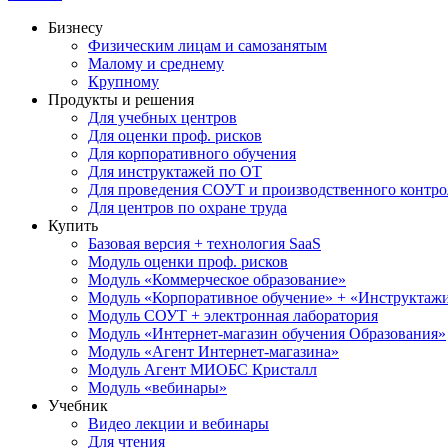
Бизнесу
Физическим лицам и самозанятым
Малому и среднему
Крупному
Продукты и решения
Для учебных центров
Для оценки проф. рисков
Для корпоративного обучения
Для инструктажей по ОТ
Для проведения СОУТ и производственного контро
Для центров по охране труда
Купить
Базовая версия + технология SaaS
Модуль оценки проф. рисков
Модуль «Коммерческое образование»
Модуль «Корпоративное обучение» + «Инструктажи 
Модуль СОУТ + электронная лаборатория
Модуль «Интернет-магазин обучения Образования»
Модуль «Агент Интернет-магазина»
Модуль Агент МИОБС Кристалл
Модуль «вебинары»
Учебник
Видео лекции и вебинары
Для чтения