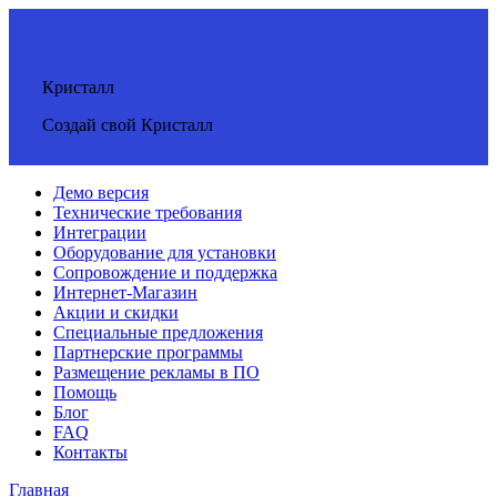
Кристалл
Создай свой Кристалл
Демо версия
Технические требования
Интеграции
Оборудование для установки
Сопровождение и поддержка
Интернет-Магазин
Акции и скидки
Специальные предложения
Партнерские программы
Размещение рекламы в ПО
Помощь
Блог
FAQ
Контакты
Главная