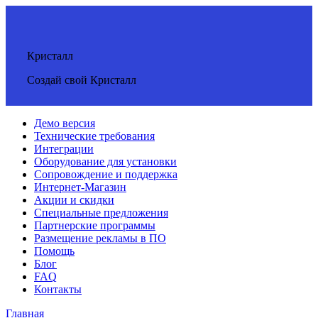
Кристалл
Создай свой Кристалл
Демо версия
Технические требования
Интеграции
Оборудование для установки
Сопровождение и поддержка
Интернет-Магазин
Акции и скидки
Специальные предложения
Партнерские программы
Размещение рекламы в ПО
Помощь
Блог
FAQ
Контакты
Главная