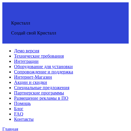
Кристалл
Создай свой Кристалл
Демо версия
Технические требования
Интеграции
Оборудование для установки
Сопровождение и поддержка
Интернет-Магазин
Акции и скидки
Специальные предложения
Партнерские программы
Размещение рекламы в ПО
Помощь
Блог
FAQ
Контакты
Главная