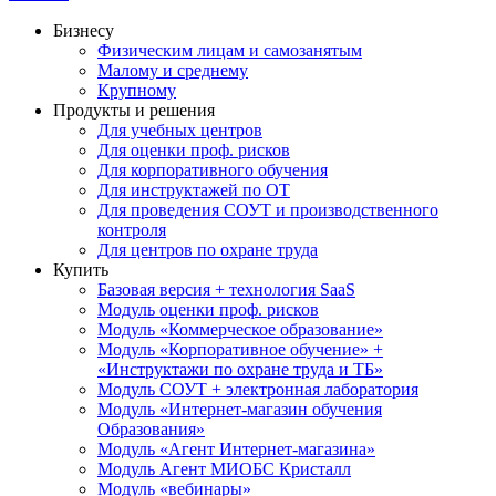
Бизнесу
Физическим лицам и самозанятым
Малому и среднему
Крупному
Продукты и решения
Для учебных центров
Для оценки проф. рисков
Для корпоративного обучения
Для инструктажей по ОТ
Для проведения СОУТ и производственного
контроля
Для центров по охране труда
Купить
Базовая версия + технология SaaS
Модуль оценки проф. рисков
Модуль «Коммерческое образование»
Модуль «Корпоративное обучение» +
«Инструктажи по охране труда и ТБ»
Модуль СОУТ + электронная лаборатория
Модуль «Интернет-магазин обучения
Образования»
Модуль «Агент Интернет-магазина»
Модуль Агент МИОБС Кристалл
Модуль «вебинары»